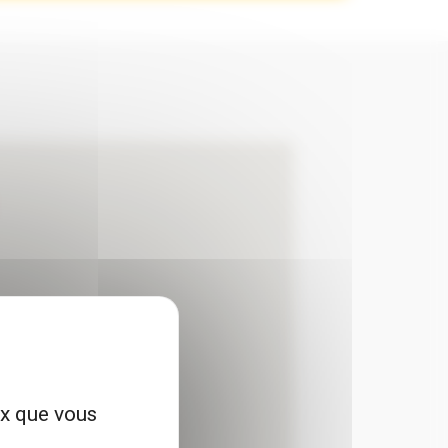
ux que vous